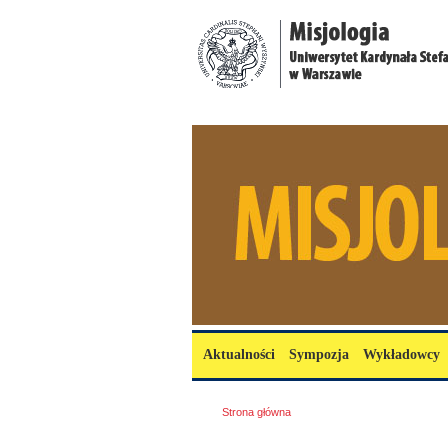
Przejdź do treści
misjologia.uksw.edu.pl
Menu główne
Aktualności
Sympozja
Wykładowcy
Jesteś tutaj
Strona główna