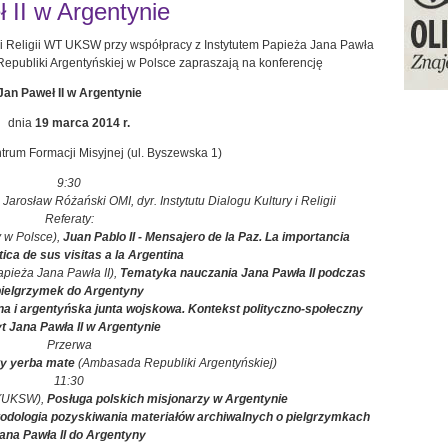
 II w Argentynie
ry i Religii WT UKSW przy współpracy z Instytutem Papieża Jana Pawła
epubliki Argentyńskiej w Polsce zapraszają na konferencję
Jan Paweł II w Argentynie
dnia
19 marca 2014 r.
rum Formacji Misyjnej (ul. Byszewska 1)
9:30
. Jarosław Różański OMI, dyr. Instytutu Dialogu Kultury i Religii
Referaty:
 w Polsce),
Juan Pablo II - Mensajero de la Paz. La importancia
ica de sus visitas a la Argentina
Papieża Jana Pawła II),
Tematyka nauczania Jana Pawła II podczas
pielgrzymek do Argentyny
a i argentyńska junta wojskowa. Kontekst polityczno-społeczny
t Jana Pawła II w Argentynie
Przerwa
ty yerba mate
(Ambasada Republiki Argentyńskiej)
11:30
 (UKSW),
Posługa polskich misjonarzy w Argentynie
odologia pozyskiwania materiałów archiwalnych o pielgrzymkach
ana Pawła II do Argentyny