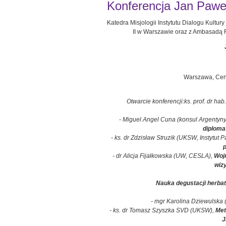
Konferencja Jan Paweł
Katedra Misjologii Instytutu Dialogu Kultu
II w Warszawie oraz z Ambasadą R
Warszawa, Cent
Otwarcie konferencji:ks. prof. dr hab
- Miguel Angel Cuna (konsul Argentyny
diplomat
- ks. dr Zdzisław Struzik (UKSW, Instytut 
- dr Alicja Fijałkowska (UW, CESLA),
Wojn
wizy
Nauka degustacji herba
- mgr Karolina Dziewulska
- ks. dr Tomasz Szyszka SVD (UKSW),
Met
J