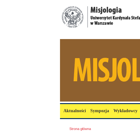
Przejdź do treści
misjologia.uksw.edu.pl
Menu główne
Aktualności
Sympozja
Wykładowcy
Jesteś tutaj
Strona główna