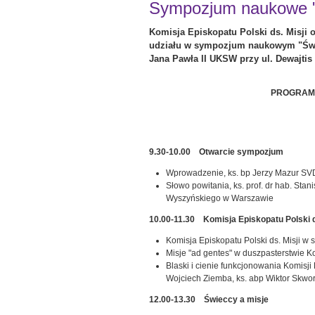
Sympozjum naukowe "Św
Komisja Episkopatu Polski ds. Misji 
udziału w sympozjum naukowym "Świec
Jana Pawła II UKSW przy ul. Dewajtis
PROGRAM 
9.30-10.00 Otwarcie sympozjum
Wprowadzenie, ks. bp Jerzy Mazur SVD,
Słowo powitania, ks. prof. dr hab. Sta
Wyszyńskiego w Warszawie
10.00-11.30 Komisja Episkopatu Polski d
Komisja Episkopatu Polski ds. Misji w 
Misje "ad gentes" w duszpasterstwie Ko
Blaski i cienie funkcjonowania Komisji 
Wojciech Ziemba, ks. abp Wiktor Skwor
12.00-13.30 Świeccy a misje