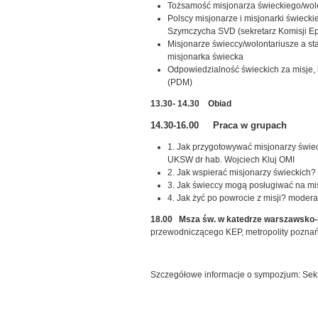
Tożsamość misjonarza świeckiego/wolo
Polscy misjonarze i misjonarki świecki
Szymczycha SVD (sekretarz Komisji Epi
Misjonarze świeccy/wolontariusze a st
misjonarka świecka
Odpowiedzialność świeckich za misje, k
(PDM)
13.30- 14.30 Obiad
14.30-16.00 Praca w grupach
1. Jak przygotowywać misjonarzy świec
UKSW dr hab. Wojciech Kluj OMI
2. Jak wspierać misjonarzy świeckich? 
3. Jak świeccy mogą posługiwać na mi
4. Jak żyć po powrocie z misji? moder
18.00 Msza św. w katedrze warszawsko-
przewodniczącego KEP, metropolity pozna
Szczegółowe informacje o sympozjum: Sekret