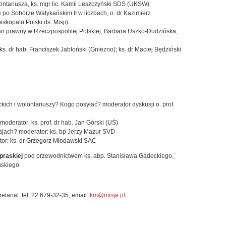
ntariusza, ks. mgr lic. Kamil Leszczyński SDS (UKSW)
e po Soborze Watykańskim II w liczbach, o. dr Kazimierz
skopatu Polski ds. Misji)
an prawny w Rzeczpospolitej Polskiej, Barbara Uszko-Dudzińska,
s. dr hab. Franciszek Jabłoński (Gniezno); ks. dr Maciej Będziński
kich i wolontariuszy? Kogo posyłać? moderator dyskusji o. prof.
moderator: ks. prof. dr hab. Jan Górski (UŚ)
sjach? moderator: ks. bp Jerzy Mazur SVD
ator: ks. dr Grzegorz Młodawski SAC
praskiej
pod przewodnictwem ks. abp. Stanisława Gądeckiego,
ńskiego
ariat: tel. 22 679-32-35; email:
km@misje.pl