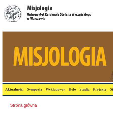
Przejdź do treści
misjologia.uksw.edu.pl
Menu główne
Aktualności
Sympozja
Wykładowcy
Koło
Studia
Projekty
S
Jesteś tutaj
Strona główna