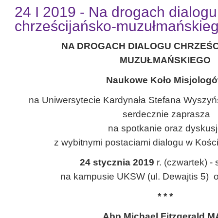
24 I 2019 - Na drogach dialogu
chrześcijańsko-muzułmańskie
NA DROGACH DIALOGU
CHRZEŚC
MUZUŁMAŃSKIEGO
Naukowe Koło Misjolog
na Uniwersytecie Kardynała Stefana Wyszy
serdecznie zaprasza
na spotkanie oraz dyskus
z wybitnymi postaciami dialogu w Kości
24 stycznia 2019
r. (czwartek) -
na kampusie UKSW (ul. Dewajtis 5) 
* * *
Abp Michael Fitzgerald M