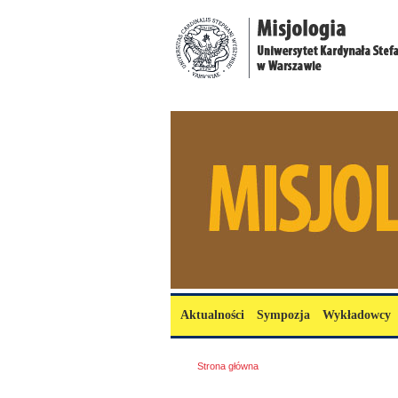
Przejdź do treści
misjologia.uksw.edu.pl
Menu główne
Aktualności
Sympozja
Wykładowcy
Jesteś tutaj
Strona główna