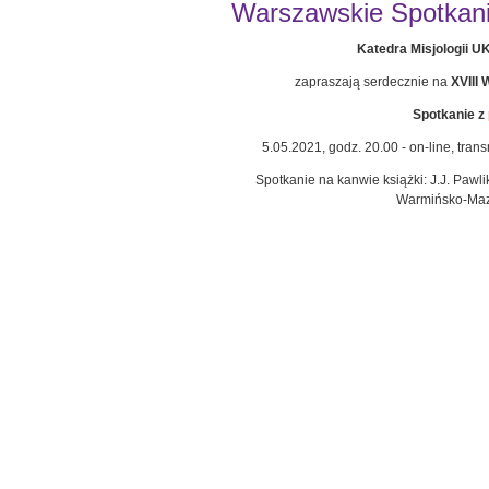
Warszawskie Spotkania
Katedra Misjologii 
zapraszają serdecznie na
XVIII
Spotkanie z
5.05.2021, godz. 20.00 - on-line, tra
Spotkanie na kanwie książki: J.J. Pawl
Warmińsko-Mazu