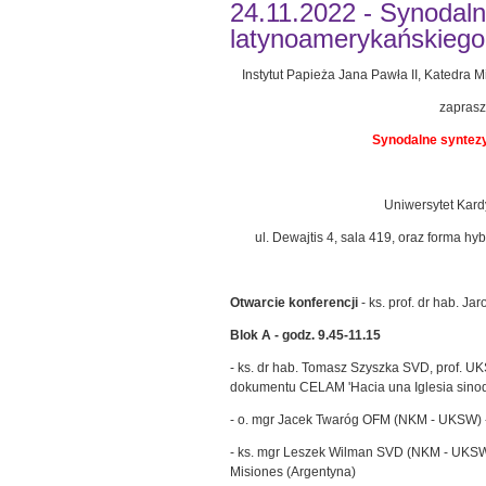
24.11.2022 - Synodal
latynoamerykańskiego
Instytut Papieża Jana Pawła II, Katedra
zaprasz
Synodalne syntez
Uniwersytet Kar
ul. Dewajtis 4, sala 419, oraz forma h
Otwarcie konferencji
- ks. prof. dr hab. J
Blok A - godz. 9.45-11.15
- ks. dr hab. Tomasz Szyszka SVD, prof. U
dokumentu CELAM 'Hacia una Iglesia sinodal
- o. mgr Jacek Twaróg OFM (NKM - UKSW) -
- ks. mgr Leszek Wilman SVD (NKM - UKSW
Misiones (Argentyna)