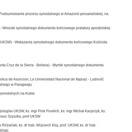
- Podsumowanie procesu synodalnego w Amazonii peruwiańskiej, na
 - Wnioski synodalnego dokumentu końcowego prałatury apostolskiej
 - UKSW) - Wskazania synodalnego dokumentu końcowego Kościoła
ta Cruz de la Sierra - Boliwia) - Wyniki synodalnego dokumentu
olica de Asuncion; La Universidad Nacional de Itapua) - Ludność
dalnego w Paragwaju
 synodalnych na Kubie
ologów UKSW, ks. mgr Piotr Froelich, ks. mgr Michał Kacprzyk, ks.
omasz Szyszka, prof UKSW
aw Różański, ks. dr hab. Wojciech Kluj, prof. UKSW, ks. dr hab.
iński.