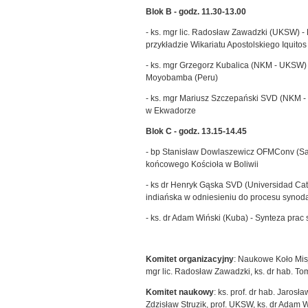
Blok B - godz. 11.30-13.00
- ks. mgr lic. Radosław Zawadzki (UKSW) 
przykładzie Wikariatu Apostolskiego Iquitos
- ks. mgr Grzegorz Kubalica (NKM - UKSW)
Moyobamba (Peru)
- ks. mgr Mariusz Szczepański SVD (NKM
w Ekwadorze
Blok C - godz. 13.15-14.45
- bp Stanisław Dowlaszewicz OFMConv (San
końcowego Kościoła w Boliwii
- ks dr Henryk Gąska SVD (Universidad Cat
indiańska w odniesieniu do procesu syno
- ks. dr Adam Wiński (Kuba) - Synteza prac
Komitet organizacyjny
: Naukowe Koło Misj
mgr lic. Radosław Zawadzki, ks. dr hab. T
Komitet naukowy
: ks. prof. dr hab. Jarosł
Zdzisław Struzik, prof. UKSW, ks. dr Adam W