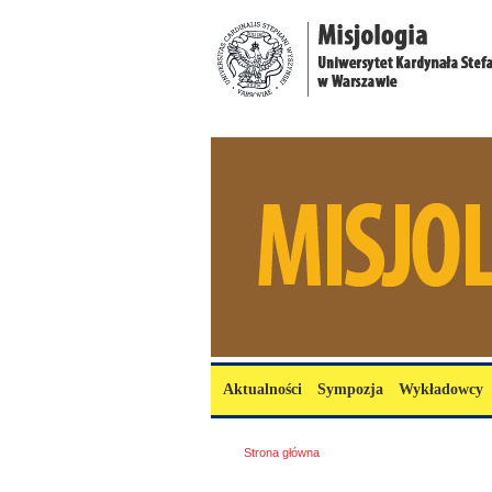
Przejdź do treści
misjologia.uksw.edu.pl
Menu główne
Aktualności
Sympozja
Wykładowcy
Jesteś tutaj
Strona główna