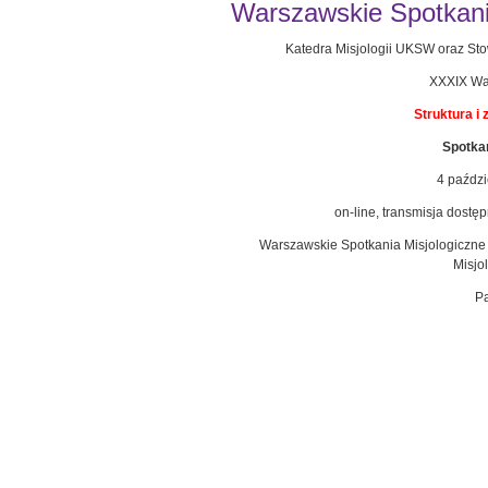
Warszawskie Spotkania
Katedra Misjologii UKSW oraz Sto
XXXIX War
Struktura i 
Spotkan
4 paździ
on-line, transmisja dostę
Warszawskie Spotkania Misjologiczne 
Misjo
Pa