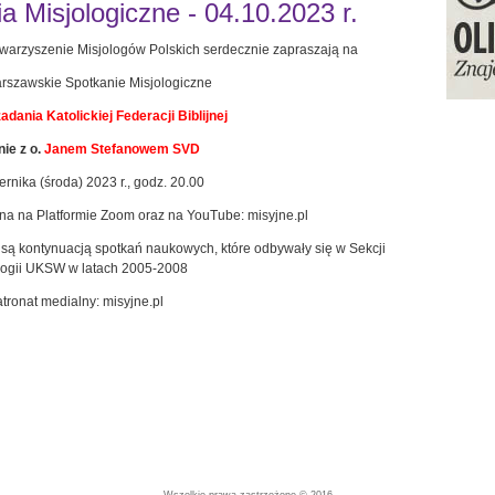
 Misjologiczne - 04.10.2023 r.
warzyszenie Misjologów Polskich serdecznie zapraszają na
szawskie Spotkanie Misjologiczne
zadania Katolickiej Federacji Biblijnej
ie z o.
Janem Stefanowem SVD
ernika (środa) 2023 r., godz. 20.00
pna na Platformie Zoom oraz na YouTube: misyjne.pl
są kontynuacją spotkań naukowych, które odbywały się w Sekcji
logii UKSW w latach 2005-2008
tronat medialny: misyjne.pl