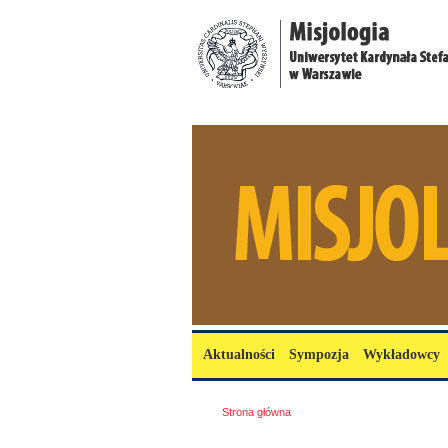
Przejdź do treści
misjologia.uksw.edu.pl
Menu główne
Aktualności
Sympozja
Wykładowcy
Jesteś tutaj
Strona główna