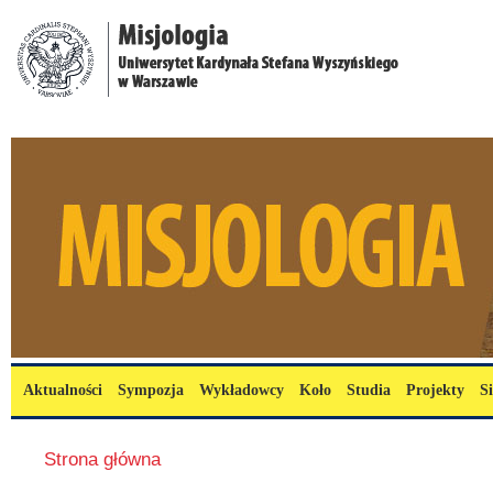
Przejdź do treści
misjologia.uksw.edu.pl
Menu główne
Aktualności
Sympozja
Wykładowcy
Koło
Studia
Projekty
S
Jesteś tutaj
Strona główna