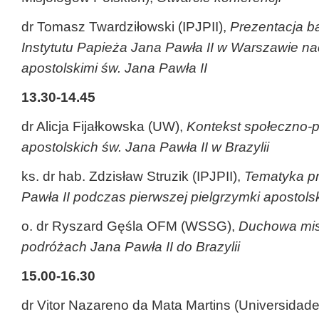
dr Tomasz Twardziłowski (IPJPII),
Prezentacja ba
Instytutu Papieża Jana Pawła II w Warszawie n
apostolskimi św. Jana Pawła II
13.30-14.45
dr Alicja Fijałkowska (UW),
Kontekst społeczno-po
apostolskich św. Jana Pawła II w Brazylii
ks. dr hab. Zdzisław Struzik (IPJPII),
Tematyka p
Pawła II podczas pierwszej pielgrzymki apostolski
o. dr Ryszard Gęśla OFM (WSSG),
Duchowa mis
podróżach Jana Pawła II do Brazylii
15.00-16.30
dr Vitor Nazareno da Mata Martins (Universidad