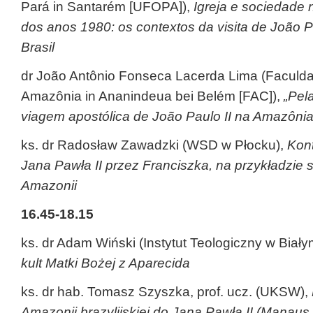
Pará in Santarém [UFOPA]),
Igreja e sociedade 
dos anos 1980: os contextos da visita de João Pa
Brasil
dr João Antônio Fonseca Lacerda Lima (Faculda
Amazônia in Ananindeua bei Belém [FAC]),
„Pel
viagem apostólica de João Paulo II na Amazônia 
ks. dr Radosław Zawadzki (WSD w Płocku),
Kon
Jana Pawła II przez Franciszka, na przykładzie 
Amazonii
16.45-18.15
ks. dr Adam Wiński (Instytut Teologiczny w Biał
kult Matki Bożej z Aparecida
ks. dr hab. Tomasz Szyszka, prof. ucz. (UKSW),
Amazonii brazylijskiej do Jana Pawła II (Manaus