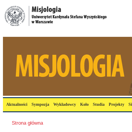
Przejdź do treści
misjologia.uksw.edu.pl
Menu główne
Aktualności
Sympozja
Wykładowcy
Koło
Studia
Projekty
S
Jesteś tutaj
Strona główna