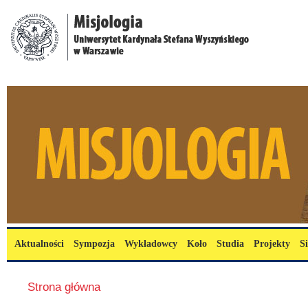
Przejdź do treści
misjologia.uksw.edu.pl
Menu główne
Aktualności
Sympozja
Wykładowcy
Koło
Studia
Projekty
S
Jesteś tutaj
Strona główna