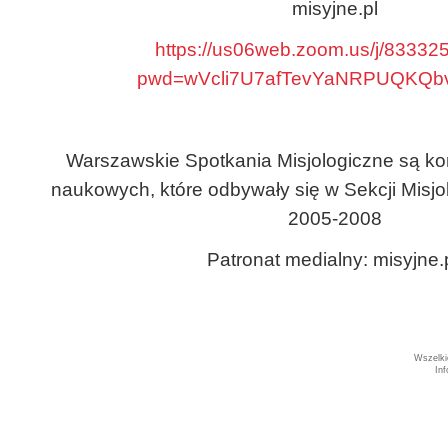
misyjne.pl
https://us06web.zoom.us/j/8333
pwd=wVcli7U7afTevYaNRPUQKQbv
Warszawskie Spotkania Misjologiczne są ko
naukowych, które odbywały się w Sekcji Misjo
2005-2008
Patronat medialny: misyjne.
Wszelki
In