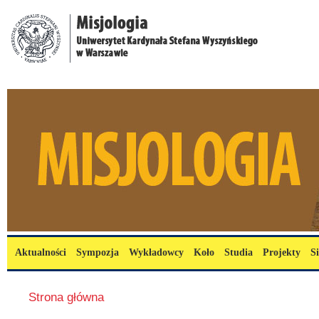
Przejdź do treści
misjologia.uksw.edu.pl
Menu główne
Aktualności
Sympozja
Wykładowcy
Koło
Studia
Projekty
S
Jesteś tutaj
Strona główna