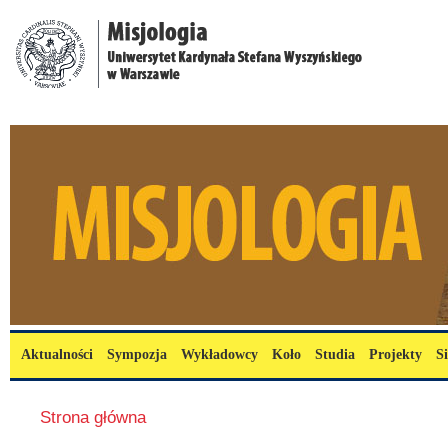
Przejdź do treści
misjologia.uksw.edu.pl
Menu główne
Aktualności
Sympozja
Wykładowcy
Koło
Studia
Projekty
S
Jesteś tutaj
Strona główna