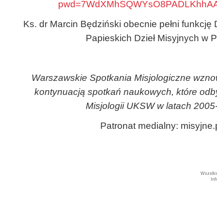
pwd=7WdXMhSQWYsO8PADLKhhAAI
Ks. dr Marcin Będziński obecnie pełni funkcję
Papieskich Dzieł Misyjnych w 
Warszawskie Spotkania Misjologiczne wznow
kontynuacją spotkań naukowych, które odby
Misjologii UKSW w latach 2005
Patronat medialny: misyjne.
Wszelki
In