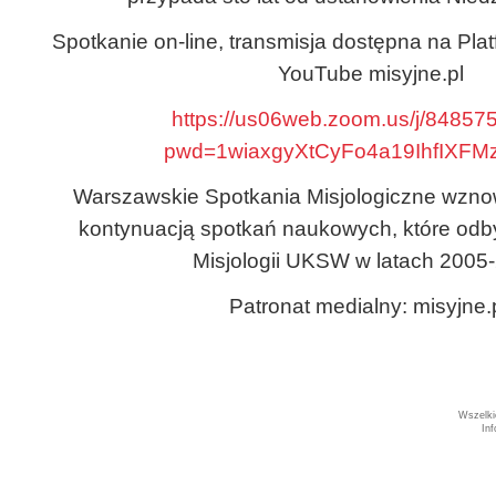
Spotkanie on-line, transmisja dostępna na Pla
YouTube misyjne.pl
https://us06web.zoom.us/j/8485
pwd=1wiaxgyXtCyFo4a19IhfIXFM
Warszawskie Spotkania Misjologiczne wznow
kontynuacją spotkań naukowych, które odby
Misjologii UKSW w latach 2005
Patronat medialny: misyjne.
Wszelki
In