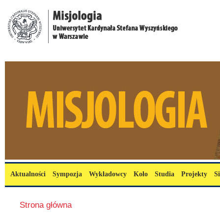
Przejdź do treści
misjologia.uksw.edu.pl
Menu główne
Aktualności
Sympozja
Wykładowcy
Koło
Studia
Projekty
S
Jesteś tutaj
Strona główna