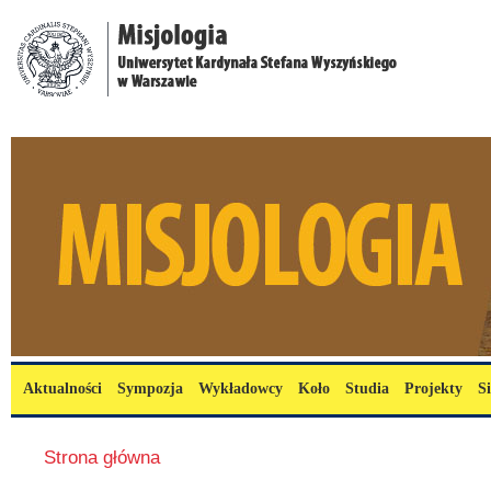
Przejdź do treści
misjologia.uksw.edu.pl
Menu główne
Aktualności
Sympozja
Wykładowcy
Koło
Studia
Projekty
S
Jesteś tutaj
Strona główna