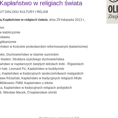
apłaństwo w religiach świata
UT DIALOGU KULTURY I RELIGII
wą
Kapłaństwo w religiach świata
, dnia 29 listopada 2013 r.,
inni
w katolicyzmie
osławiu
nglikanizmie
ieństwo w Kościele protestanckim reformowanym (kalwinizmie)
iwko, Duchowieństwo w islamie sunnickim
a-Naderi, Struktura szyickiego duchowieństwa
płaństwo w najstarszych świętych tekstach Indii - Rigwedach
dr hab. Leonard Fic, Kapłaństwo w buddyzmie
k, Kapłaństwo w tradycyjnych społeczeństwach malgaskich
ław Różański, Kapłaństwo w tradycyjnych religiach Afryki
 Miśkowiec FMM, Kapłaństwo u Inków
a, Kapłaństwo w tradycyjnych religiach andyjskich
ab. Wiesław Macek, O kapłanstwie shintó