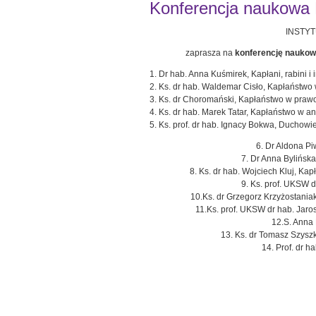
Konferencja naukowa K
INSTYT
zaprasza na
konferencję nauko
1. Dr hab. Anna Kuśmirek, Kapłani, rabini i 
2. Ks. dr hab. Waldemar Cisło, Kapłaństwo 
3. Ks. dr Choromański, Kapłaństwo w praw
4. Ks. dr hab. Marek Tatar, Kapłaństwo w a
5. Ks. prof. dr hab. Ignacy Bokwa, Duchow
6. Dr Aldona P
7. Dr Anna Bylińsk
8. Ks. dr hab. Wojciech Kluj, Ka
9. Ks. prof. UKSW 
10.Ks. dr Grzegorz Krzyżostania
11.Ks. prof. UKSW dr hab. Jaros
12.S. Anna
13. Ks. dr Tomasz Szyszk
14. Prof. dr h