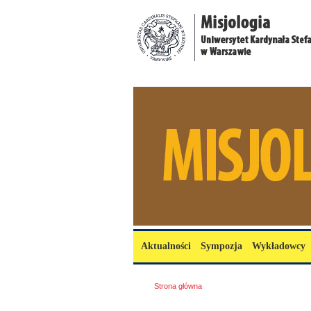
Przejdź do treści
misjologia.uksw.edu.pl
Menu główne
Aktualności
Sympozja
Wykładowcy
Jesteś tutaj
Strona główna