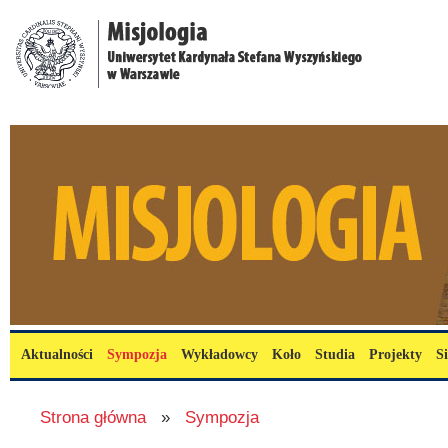
Przejdź do treści
misjologia.uksw.edu.pl
Menu główne
Aktualności
Sympozja
Wykładowcy
Koło
Studia
Projekty
S
Jesteś tutaj
Strona główna
»
Sympozja