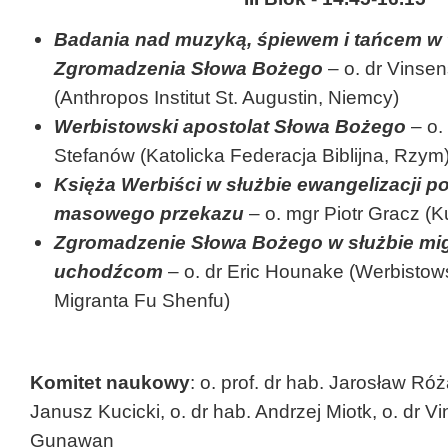
Badania nad muzyką, śpiewem i tańcem w 
Zgromadzenia Słowa Bożego
– o. dr Vinse
(Anthropos Institut St. Augustin, Niemcy)
Werbistowski apostolat Słowa Bożego
– o.
Stefanów (Katolicka Federacja Biblijna, Rzym
Księża Werbiści w służbie ewangelizacji p
masowego przekazu
– o. mgr Piotr Gracz (
Zgromadzenie Słowa Bożego w służbie mig
uchodźcom
– o. dr Eric Hounake (Werbisto
Migranta Fu Shenfu)
Komitet naukowy
: o. prof. dr hab. Jarosław Róż
Janusz Kucicki, o. dr hab. Andrzej Miotk, o. dr V
Gunawan