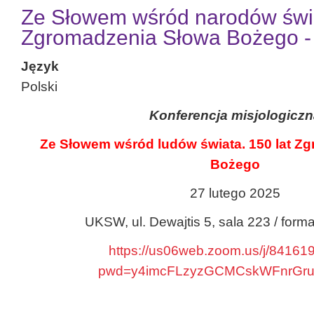
Ze Słowem wśród narodów świa
Zgromadzenia Słowa Bożego -
Język
Polski
Konferencja misjologiczn
Ze Słowem wśród ludów świata. 150 lat Z
Bożego
27 lutego 2025
UKSW, ul. Dewajtis 5, sala 223 / for
https://us06web.zoom.us/j/8416
pwd=y4imcFLzyzGCMCskWFnrGrul