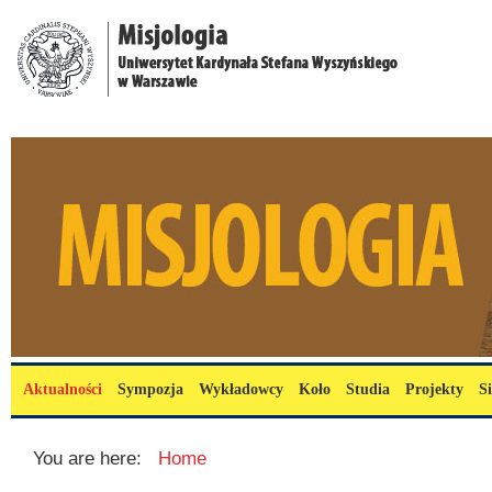
Przejdź do treści
misjologia.uksw.edu.pl
Menu główne
Aktualności
Sympozja
Wykładowcy
Koło
Studia
Projekty
S
You are here:
Home