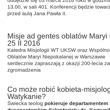
odbędzie się 03 marca 2016 roku w godzin
13.00, w sali 401. Konferencji będzie towa
przed aulą Jana Pawła II.
Misje ad gentes oblatów Maryi 
25 II 2016
Katedra Misjologii
WT UKSW
oraz
Wspólnot
Oblatów Maryi Niepokalanej w
Warszawie
serdecznie zapraszają z okazji 200-lecia z
zgromadzenia
Co może robić kobieta-misjolo
Watykanie?
Świecka teolog
pokieruje departamentem 
duszpasterskim Sekretariatu ds. Komuni