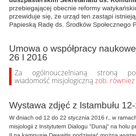
przebiegającej obecnie reformy watykańsk
przewiduje się, że urząd ten zastąpi istniej
Papieską Radę ds. Środków Społecznego P
Umowa o współpracy naukowej 
26 I 2016
Za ogólnouczelnianą stroną po
wiadomość misjologiczną
zob. równiez
Wystawa zdjęć z Istambułu 12-2
W dniach od 12 do 22 stycznia 2016 r., w ramac
misjologii z Instytutem Dialogu "Dunaj" na holu 
II na kampusie Dewajtis podziwiać można wystaw