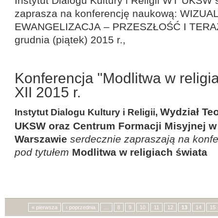
Instytut Dialogu Kultury i Religii
WT UKSW
zaprasza na konferencję naukową:
WIZUAL
EWANGELIZACJA
– PRZESZŁOŚĆ I TER
grudnia (piątek) 2015 r.,
Konferencja "Modlitwa w religia
XII 2015 r.
Wydział Te
Instytut Dialogu Kultury i Religii,
UKSW
oraz
Centrum Formacji Misyjnej w
Warszawie
serdecznie zapraszają na konf
pod tytułem
Modlitwa w religiach świata
Strony
« pierwsza
‹ poprzednia
…
8
9
10
11
12
13
14
15