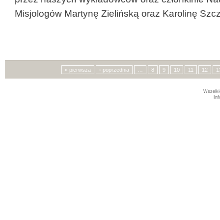
Misjologów Martynę Zielińską oraz Karolinę Sz
Strony
« pierwsza
‹ poprzednia
…
8
9
10
11
12
1
Wszelki
In