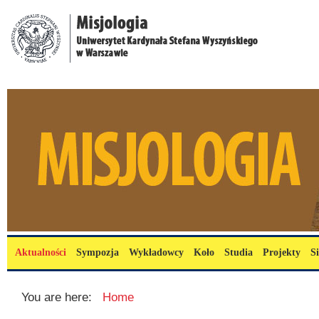
Przejdź do treści
misjologia.uksw.edu.pl
Menu główne
Aktualności
Sympozja
Wykładowcy
Koło
Studia
Projekty
S
You are here:
Home