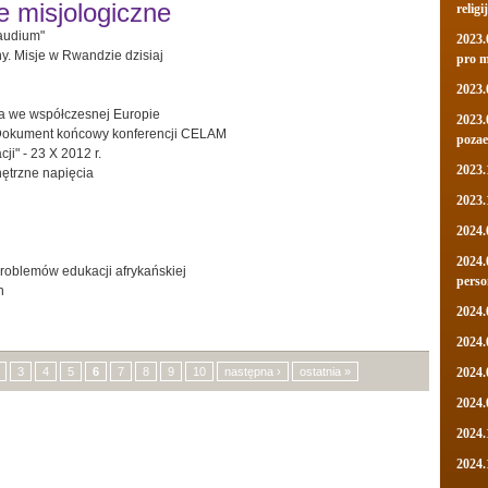
e misjologiczne
religi
gaudium"
2023.
y. Misje w Rwandzie dzisiaj
pro 
2023.
ja we współczesnej Europie
2023.
. Dokument końcowy konferencji CELAM
pozae
i" - 23 X 2012 r.
2023.
nętrzne napięcia
2023.
2024.
2024.
roblemów edukacji afrykańskiej
perso
h
2024.
2024.
3
4
5
6
7
8
9
10
następna ›
ostatnia »
2024.
2024.
2024.
2024.