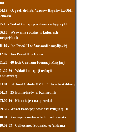
jna
04.18 - O. prof. dr hab. Wacław Hryniewicz OMI -
memoria
05.11 - Wokół koncepcji wolności religijnej II
06.15 - Wyzwania rodziny w kulturach
uropejskich
11.16 - Jan Paweł II w Amazonii brazylijskiej
12.07 - Jan Paweł II w Indiach
01.25 - 40-lecie Centrum Formacji Misyjnej
01.29-30 - Wokół koncepcji teologii
nalistycznej
03.01 - Bł. Józef Cebula OMI - 25-lecie beatyfikacji
04.24 - 25 lat marianów w Kamerunie
05.09-10 - Nikt nie jest na sprzedaż
09.30 - Wokół koncepcji wolności religijnej III
10.01 - Koncepcja osoby w kulturach świata
10.02-03 - Collectanea Sudanica et Africana