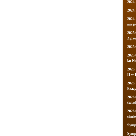
2024.
2024.
2024.
misjo
2025.
Zgro
2025.
2025.
lat N
2025.
II w 
2025.
Brazy
2026.
świa
2026.
cienie
Sympo
Sympo