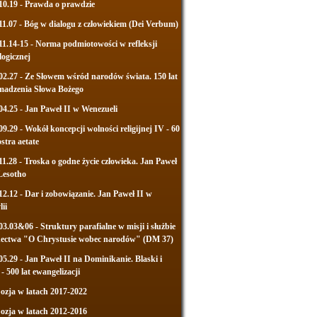
10.19 - Prawda o prawdzie
11.07 - Bóg w dialogu z człowiekiem (Dei Verbum)
11.14-15 - Norma podmiotowości w refleksji
logicznej
02.27 - Ze Słowem wśród narodów świata. 150 lat
madzenia Słowa Bożego
04.25 - Jan Paweł II w Wenezueli
09.29 - Wokół koncepcji wolności religijnej IV - 60
ostra aetate
11.28 - Troska o godne życie człowieka. Jan Paweł
Lesotho
12.12 - Dar i zobowiązanie. Jan Paweł II w
lii
03.03&06 - Struktury parafialne w misji i służbie
dectwa "O Chrystusie wobec narodów" (DM 37)
05.29 - Jan Paweł II na Dominikanie. Blaski i
 - 500 lat ewangelizacji
zja w latach 2017-2022
zja w latach 2012-2016