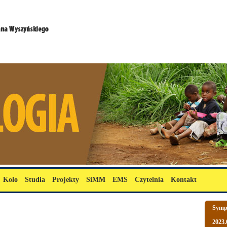
Koło
Studia
Projekty
SiMM
EMS
Czytelnia
Kontakt
Sympo
2023.