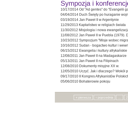
Sympozja i konferencj
10/17/2014
Od "Ad gentes" do "Evangelii 
04/04/2014
Duch Święty po huraganie wojn
03/19/2014
Jan Paweł II w Argentynie
11/29/2013
Kapłaństwo w religiach świata
11/30/2012
Misjologia i nowa ewangelizac
11/08/2012
Jan Paweł II w Puebla (1979)
10/23/2012
Sympozjum "Misje wobec migracj
10/16/2012
Sudan - bogactwo kultur i wew
06/15/2012
Ewangelia i kultury afrykańskie
12/08/2011
Jan Paweł II na Madagaskarze
05/13/2011
Jan Paweł II na Filipinach
12/08/2010
Dokumenty misyjne XX w.
12/05/2010
Uczyć. Jak i dlaczego? Wokół p
09/17/2010
II Kongres Afrykanistów Polskic
05/06/2010
Bohaterowie pokoju
Strony
« pierwsza
‹ poprzednia
…
2