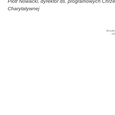
Piotr Nowacki, dyrektor ds. programowych Chrze
Charytatywnej
Wszelki
In