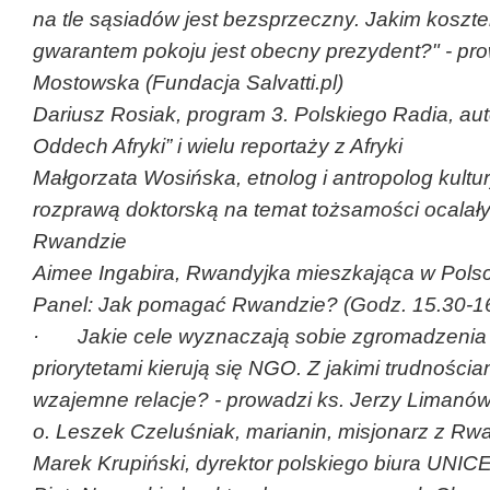
na tle sąsiadów jest bezsprzeczny. Jakim kosz
gwarantem pokoju jest obecny prezydent?" - pr
Mostowska (Fundacja Salvatti.pl)
Dariusz Rosiak, program 3. Polskiego Radia, auto
Oddech Afryki” i wielu reportaży z Afryki
Małgorzata Wosińska, etnolog i antropolog kultur
rozprawą doktorską na temat tożsamości ocalał
Rwandzie
Aimee Ingabira, Rwandyjka mieszkająca w Pols
Panel: Jak pomagać Rwandzie? (Godz. 15.30-1
· Jakie cele wyznaczają sobie zgromadzenia
priorytetami kierują się NGO. Z jakimi trudnościa
wzajemne relacje? - prowadzi ks. Jerzy Liman
o. Leszek Czeluśniak, marianin, misjonarz z Rw
Marek Krupiński, dyrektor polskiego biura UNIC