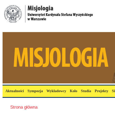
Przejdź do treści
misjologia.uksw.edu.pl
Menu główne
Aktualności
Sympozja
Wykładowcy
Koło
Studia
Projekty
S
Jesteś tutaj
Strona główna