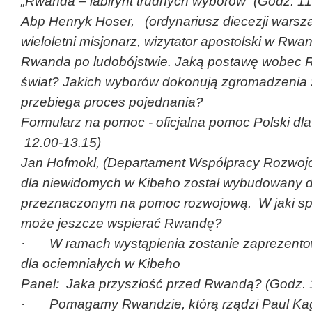
„Rwanda – labirynt trudnych wyborów” (Godz. 11
Abp Henryk Hoser, (ordynariusz diecezji warsza
wieloletni misjonarz, wizytator apostolski w 
Rwanda po ludobójstwie. Jaką postawę wobec 
świat? Jakich wyborów dokonują zgromadzenia
przebiega proces pojednania?
Formularz na pomoc - oficjalna pomoc Polski d
12.00-13.15)
Jan Hofmokl, (Departament Współpracy Rozwoj
dla niewidomych w Kibeho został wybudowany d
przeznaczonym na pomoc rozwojową. W jaki spo
może jeszcze wspierać Rwandę?
· W ramach wystąpienia zostanie zaprezentow
dla ociemniałych w Kibeho
Panel: Jaka przyszłość przed Rwandą? (Godz. 1
· Pomagamy Rwandzie, którą rządzi Paul Kag