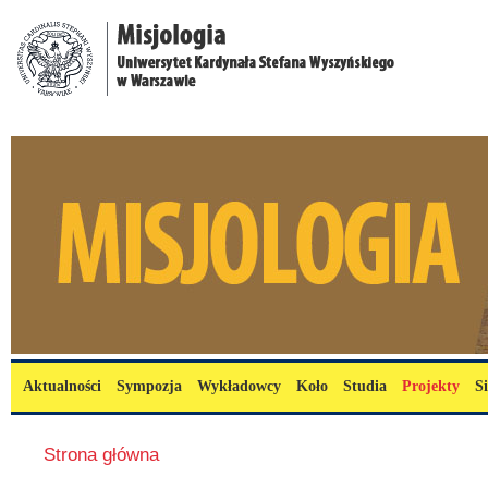
Przejdź do treści
misjologia.uksw.edu.pl
Menu główne
Aktualności
Sympozja
Wykładowcy
Koło
Studia
Projekty
S
Jesteś tutaj
Strona główna