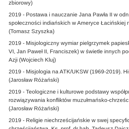
zbiorowy)
2019 - Postawa i nauczanie Jana Pawła II w odn
społeczności indiańskich w Ameryce Łacińskiej n
(Tomasz Szyszka)
2019 - Misjologiczny wymiar pielgrzymek papiesk
VI, Jan Paweł II, Franciszek) w świetle innych p
Azji (Wojciech Kluj)
2019 - Misjologia na ATK/UKSW (1969-2019). Histo
(Jarosław Różański)
2019 - Teologiczne i kulturowe podstawy współp
rozwiązywania konfliktów muzułmańsko-chrześc
(Jarosław Różański)
2019 - Religie niechrześcijańskie w swej specyf
chrześcijaństwa. Ks. prof. dr hab. Tadeusz Dajcz