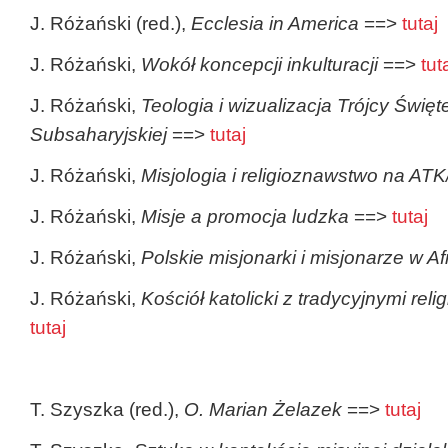
J. Różański (red.),
Ecclesia in America
==>
tutaj
J. Różański,
Wokół koncepcji inkulturacji
==>
tut
J. Różański,
Teologia i wizualizacja Trójcy Święte
Subsaharyjskiej
==>
tutaj
J. Różański,
Misjologia i religioznawstwo na 
J. Różański,
Misje a promocja ludzka
==>
tutaj
J. Różański,
Polskie misjonarki i misjonarze w Af
J. Różański,
Kościół katolicki z tradycyjnymi reli
tutaj
T. Szyszka (red.),
O. Marian Żelazek
==>
tutaj