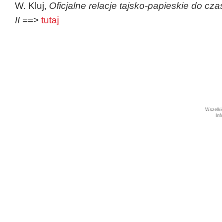
W. Kluj,
Oficjalne relacje tajsko-papieskie do cz
II
==>
tutaj
Wszelki
In