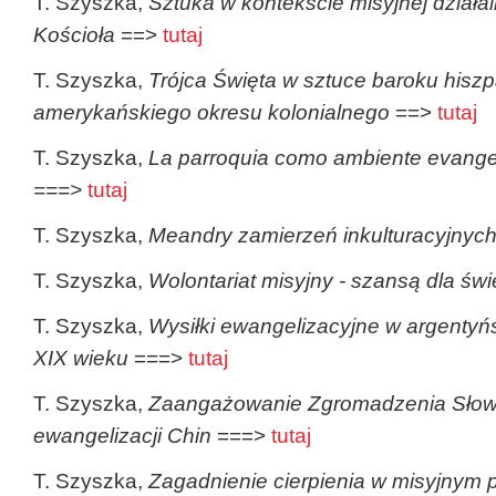
T. Szyszka,
Sztuka w kontekście misyjnej działa
Kościoła
==>
tutaj
T. Szyszka,
Trójca Święta w sztuce baroku hisz
amerykańskiego okresu kolonialnego
==>
tutaj
T. Szyszka,
La parroquia como ambiente evangel
===>
tutaj
T. Szyszka,
Meandry zamierzeń inkulturacyjnyc
T. Szyszka,
Wolontariat misyjny - szansą dla świ
T. Szyszka,
Wysiłki ewangelizacyjne w argentyńs
XIX wieku
===>
tutaj
T. Szyszka,
Zaangażowanie Zgromadzenia Słow
ewangelizacji Chin
===>
tutaj
T. Szyszka,
Zagadnienie cierpienia w misyjnym p