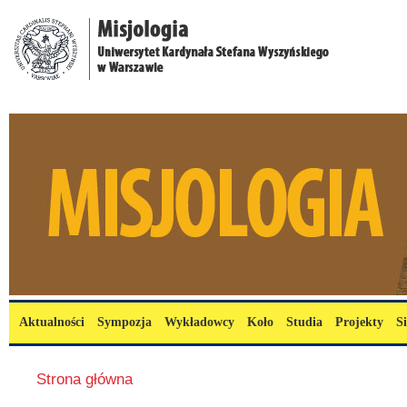
Przejdź do treści
misjologia.uksw.edu.pl
Menu główne
Aktualności
Sympozja
Wykładowcy
Koło
Studia
Projekty
S
Jesteś tutaj
Strona główna