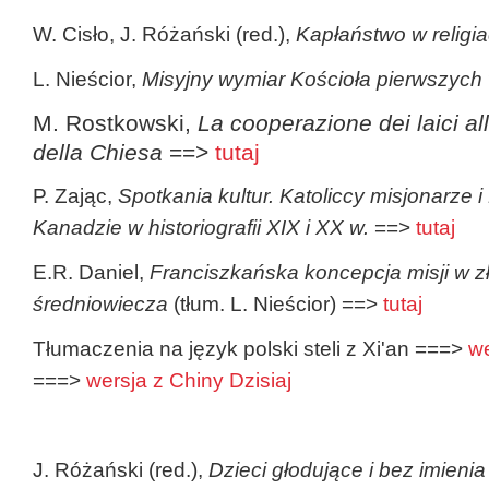
W. Cisło, J. Różański (red.),
Kapłaństwo w religi
L. Nieścior,
Misyjny wymiar Kościoła pierwszych
M. Rostkowski,
La cooperazione dei laici all
della Chiesa
==>
tutaj
P. Zając,
Spotkania kultur. Katoliccy misjonarze
Kanadzie w historiografii XIX i XX w.
==>
tutaj
E.R. Daniel,
Franciszkańska koncepcja misji w z
średniowiecza
(tłum. L. Nieścior) ==>
tutaj
Tłumaczenia na język polski steli z Xi'an ===>
we
===>
wersja z Chiny Dzisiaj
J. Różański (red.),
Dzieci głodujące i bez imienia