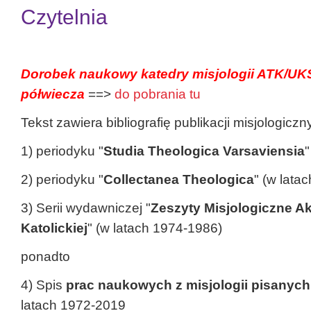
Czytelnia
Dorobek naukowy katedry misjologii ATK/UK
półwiecza
==>
do pobrania tu
Tekst zawiera bibliografię publikacji misjologicz
1) periodyku "
Studia Theologica Varsaviensia
"
2) periodyku "
Collectanea Theologica
" (w lata
3) Serii wydawniczej "
Zeszyty Misjologiczne Ak
Katolickiej
" (w latach 1974-1986)
ponadto
4) Spis
prac naukowych z misjologii pisany
latach 1972-2019