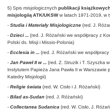
5) Spis misjologicznych
publikacji książkowyc
misjologiią ATK/UKSW
w latach 1971-2019, w t
-
Studia i Materiały Misjologiczne
(red. J. Róża
-
Dzieci ...
(red. J. Różański we współpracy z Ko
Polski ds. Misji i Missio-Polonia)
-
Ecclesia in ...
(red. J. Różański we współpracy 
-
Jan Paweł II w ...
(red. Z. Struzik i T. Szyszka 
Instytutem Papieża Jana Pawła II w Warszawie 
Katedry Misjologii)
-
Religie świata
(red. W. Cisło i J. Różański)
-
Bilad as-Sudan
(red. J. Różański)
-
Collectanea Sudanica
(red. W. Cisło, J. Róża