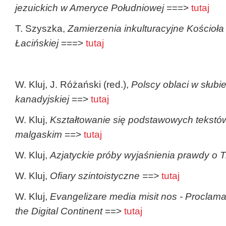
jezuickich w Ameryce Południowej
===>
tutaj
T. Szyszka,
Zamierzenia inkulturacyjne Kościoł
Łacińskiej
===>
tutaj
W. Kluj, J. Różański (red.),
Polscy oblaci w słubie
kanadyjskiej
==>
tutaj
W. Kluj,
Kształtowanie się podstawowych tekstów
malgaskim
==>
tutaj
W. Kluj,
Azjatyckie próby wyjaśnienia prawdy o T
W. Kluj,
Ofiary szintoistyczne ==>
tutaj
W. Kluj,
Evangelizare media misit nos - Proclama
the Digital Continent
==>
tutaj