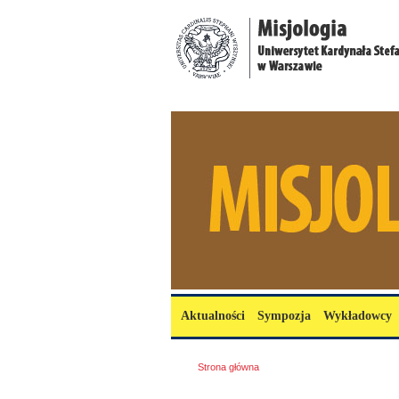
Przejdź do treści
misjologia.uksw.edu.pl
Menu główne
Aktualności
Sympozja
Wykładowcy
Jesteś tutaj
Strona główna