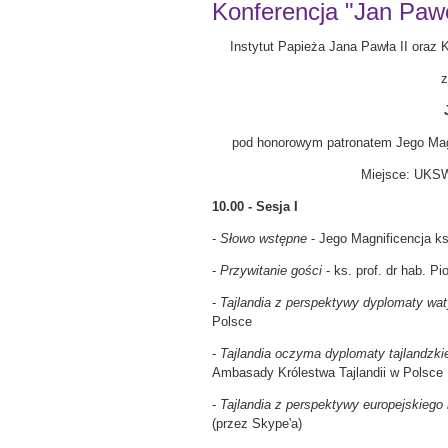
Konferencja "Jan Paweł 
Instytut Papieża Jana Pawła II oraz K
z
pod honorowym patronatem Jego Magn
Miejsce: UKSW,
10.00 - Sesja I
-
Słowo wstępne
- Jego Magnificencja ks
-
Przywitanie gości
- ks. prof. dr hab. P
-
Tajlandia z perspektywy dyplomaty wa
Polsce
-
Tajlandia oczyma dyplomaty tajlandzk
Ambasady Królestwa Tajlandii w Polsce
-
Tajlandia z perspektywy europejskiego
(przez Skype'a)