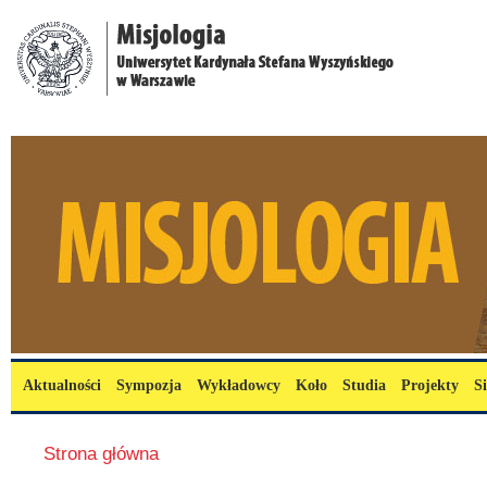
Przejdź do treści
misjologia.uksw.edu.pl
Menu główne
Aktualności
Sympozja
Wykładowcy
Koło
Studia
Projekty
S
Jesteś tutaj
Strona główna