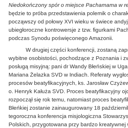
Niedokończony spór o miejsce Pachamama w refl
będzie to próba przedstawienia polemik o chara
począwszy od połowy XVI wieku w świece andyj
ubiegłoroczne kontrowersje z tzw. figurkami P
podczas Synodu poświęconego Amazonii.
W drugiej części konferencji, zostaną zap
wybitne osobistości, pochodzące z Poznania i z
posługą misyjną: pani dr Wandy Błeńskiej w Uga
Mariana Żelazka SVD w Indiach. Referaty wygło
procesów beatyfikacyjnych, ks. Jarosław Czyże
o. Henryk Kałuża SVD. Proces beatyfikacyjny o
rozpoczął się rok temu, natomiast proces beatyf
Błeńkiej zostanie zainaugurowany 18 paździer
tegoroczna konferencja misjologiczna Stowarzy
Polskich, przygotowana przy bardzo kreatywnej