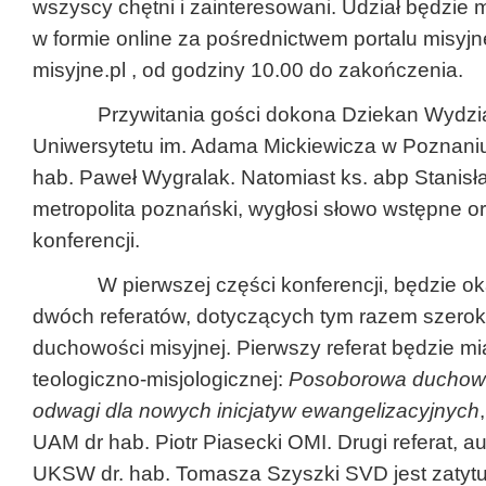
wszyscy chętni i zainteresowani. Udział będzie 
w formie online za pośrednictwem portalu misyj
misyjne.pl , od godziny 10.00 do zakończenia.
Przywitania gości dokona Dziekan Wydział
Uniwersytetu im. Adama Mickiewicza w Poznaniu,
hab. Paweł Wygralak. Natomiast ks. abp Stanisł
metropolita poznański, wygłosi słowo wstępne o
konferencji.
W pierwszej części konferencji, będzie oka
dwóch referatów, dotyczących tym razem szerok
duchowości misyjnej. Pierwszy referat będzie miał
teologiczno-misjologicznej:
Posoborowa duchowo
odwagi dla nowych inicjatyw ewangelizacyjnych
UAM dr hab. Piotr Piasecki OMI. Drugi referat, au
UKSW dr. hab. Tomasza Szyszki SVD jest zatyt