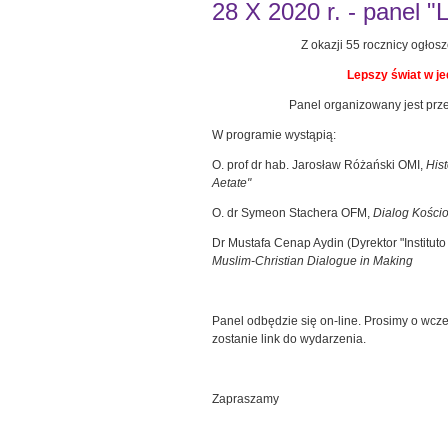
28 X 2020 r. - panel "
Z okazji 55 rocznicy ogłos
Lepszy świat w jed
Panel organizowany jest prze
W programie wystąpią:
O. prof dr hab. Jarosław Różański OMI,
Hist
Aetate"
O. dr Symeon Stachera OFM,
Dialog Kościo
Dr Mustafa Cenap Aydin (Dyrektor "Institut
Muslim-Christian Dialogue in Making
Panel odbędzie się on-line. Prosimy o wcz
zostanie link do wydarzenia.
Zapraszamy