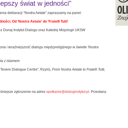
Lepszy świat w jedności"
zenia deklaracji "Nostra Aetate" zapraszamy na panel:
ności. Od 'Nostra Aetate' do 'Fratelli Tutti'
z Dunaj Instytut Dialogu oraz Katedrę Misjologii UKSW
oria i teraźniejszość dialogu międzyreligijnego w świetle 'Nostra
ła z islamem
o Tevere Dialogue Centre", Rzym),
From Nostra Aetate to Fratelli Tutti,
eśniejsze zgłoszenie na adres
spotkanie@dialoginstytut.pl
. Przesłany