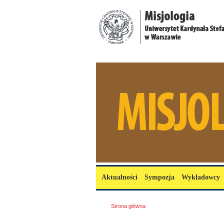
Przejdź do treści
misjologia.uksw.edu.pl
Menu główne
Aktualności
Sympozja
Wykładowcy
Jesteś tutaj
Strona główna