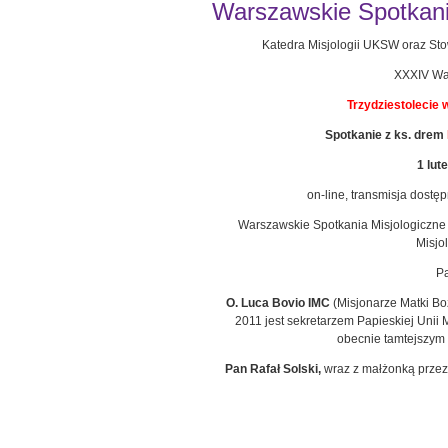
Warszawskie Spotkania
Katedra Misjologii UKSW oraz Sto
XXXIV War
Trzydziestolecie 
Spotkanie z ks. drem
1 lut
on-line, transmisja dostę
Warszawskie Spotkania Misjologiczne 
Misjo
Pa
O. Luca Bovio IMC
(Misjonarze Matki Bo
2011 jest sekretarzem Papieskiej Unii M
obecnie tamtejszym
Pan Rafał Solski,
wraz z małżonką przez 