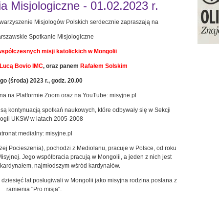
 Misjologiczne - 01.02.2023 r.
warzyszenie Misjologów Polskich serdecznie zapraszają na
szawskie Spotkanie Misjologiczne
współczesnych misji katolickich w Mongolii
Lucą Bovio IMC
, oraz panem
Rafałem Solskim
ego (środa) 2023 r., godz. 20.00
pna na Platformie Zoom oraz na YouTube: misyjne.pl
są kontynuacją spotkań naukowych, które odbywały się w Sekcji
logii UKSW w latach 2005-2008
tronat medialny: misyjne.pl
żej Pocieszenia), pochodzi z Mediolanu, pracuje w Polsce, od roku
isyjnej. Jego współbracia pracują w Mongolii, a jeden z nich jest
 kardynałem, najmłodszym wśród kardynałów.
dziesięć lat posługiwali w Mongolii jako misyjna rodzina posłana z
ramienia "Pro misja".