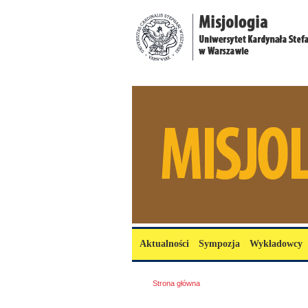
Przejdź do treści
misjologia.uksw.edu.pl
Menu główne
Aktualności
Sympozja
Wykładowcy
Jesteś tutaj
Strona główna