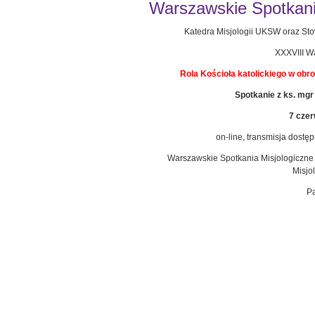
Warszawskie Spotkania
Katedra Misjologii UKSW oraz Sto
XXXVIII W
Rola Kościoła katolickiego w ob
Spotkanie z ks. mgr 
7 czer
on-line, transmisja dostę
Warszawskie Spotkania Misjologiczne 
Misjo
Pa