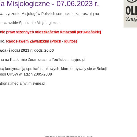
 Misjologiczne - 07.06.2023 r.
warzyszenie Misjologów Polskich serdecznie zapraszają na
arszawskie Spotkanie Misjologiczne
ronie praw rdzennych mieszkańców Amazonii peruwiańskiej
lic.
Radosławem Zawadzkim (Płock - Iquitos)
wca (środa) 2023 r., godz. 20.00
pna na Platformie Zoom oraz na YouTube: misyjne.pl
są kontynuacją spotkań naukowych, które odbywały się w Sekcji
logii UKSW w latach 2005-2008
tronat medialny: misyjne.pl