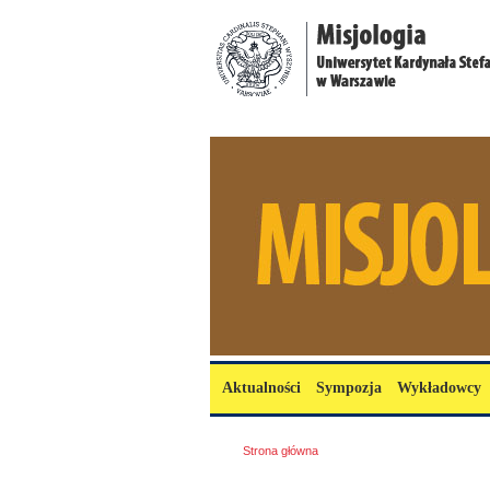
Przejdź do treści
misjologia.uksw.edu.pl
Menu główne
Aktualności
Sympozja
Wykładowcy
Jesteś tutaj
Strona główna