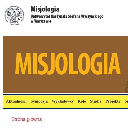
Przejdź do treści
misjologia.uksw.edu.pl
Menu główne
Aktualności
Sympozja
Wykładowcy
Koło
Studia
Projekty
S
Jesteś tutaj
Strona główna