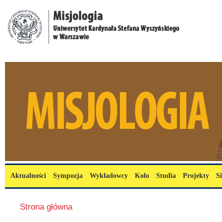
Przejdź do treści
misjologia.uksw.edu.pl
Menu główne
Aktualności
Sympozja
Wykładowcy
Koło
Studia
Projekty
S
Jesteś tutaj
Strona główna