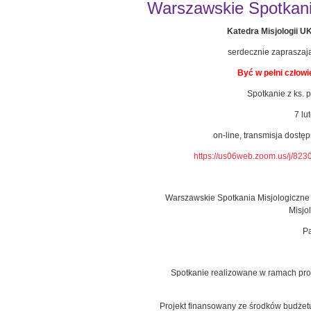
Warszawskie Spotkania
Katedra Misjologii 
serdecznie zapraszaj
Być w pełni człowi
Spotkanie z ks. p
7 lu
on-line, transmisja dostę
https://us06web.zoom.us/j/
Warszawskie Spotkania Misjologiczne 
Misjo
Pa
Spotkanie realizowane w ramach pro
Projekt finansowany ze środków budżet