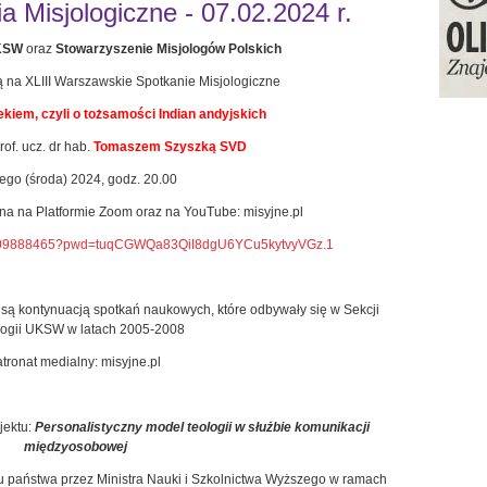
 Misjologiczne - 07.02.2024 r.
UKSW
oraz
Stowarzyszenie Misjologów Polskich
ą na XLIII Warszawskie Spotkanie Misjologiczne
ekiem, czyli o tożsamości Indian andyjskich
rof. ucz. dr hab.
Tomaszem Szyszką SVD
tego (środa) 2024, godz. 20.00
pna na Platformie Zoom oraz na YouTube: misyjne.pl
82309888465?pwd=tuqCGWQa83QiI8dgU6YCu5kytvyVGz.1
są kontynuacją spotkań naukowych, które odbywały się w Sekcji
logii UKSW w latach 2005-2008
tronat medialny: misyjne.pl
jektu:
Personalistyczny model teologii w służbie komunikacji
międzyosobowej
u państwa przez Ministra Nauki i Szkolnictwa Wyższego w ramach