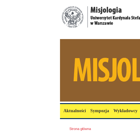
Przejdź do treści
misjologia.uksw.edu.pl
Menu główne
Aktualności
Sympozja
Wykładowcy
Jesteś tutaj
Strona główna