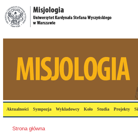
Przejdź do treści
misjologia.uksw.edu.pl
Menu główne
Aktualności
Sympozja
Wykładowcy
Koło
Studia
Projekty
S
Jesteś tutaj
Strona główna