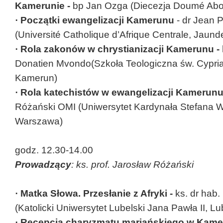
Kamerunie -
bp Jan Ozga (Diecezja Doumé Ab
· Początki ewangelizacji Kamerunu
- dr Jean 
(Université Catholique d’Afrique Centrale, Jaun
· Rola zakonów w chrystianizacji Kamerunu -
Donatien Mvondo(Szkoła Teologiczna św. Cypri
Kamerun)
· Rola katechistów w ewangelizacji Kamerunu
Różański OMI (Uniwersytet Kardynała Stefana 
Warszawa)
godz. 12.30-14.00
Prowadzący
: ks. prof. Jarosław Różański
· Matka Słowa. Przesłanie z Afryki -
ks. dr hab
(Katolicki Uniwersytet Lubelski Jana Pawła II, Lub
· Recepcja charyzmatu mariańskiego w Kame