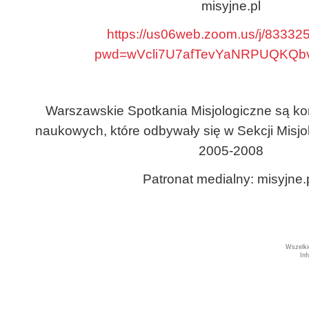
misyjne.pl
https://us06web.zoom.us/j/8333
pwd=wVcli7U7afTevYaNRPUQKQbv
Warszawskie Spotkania Misjologiczne są ko
naukowych, które odbywały się w Sekcji Misjo
2005-2008
Patronat medialny: misyjne.
Wszelki
In