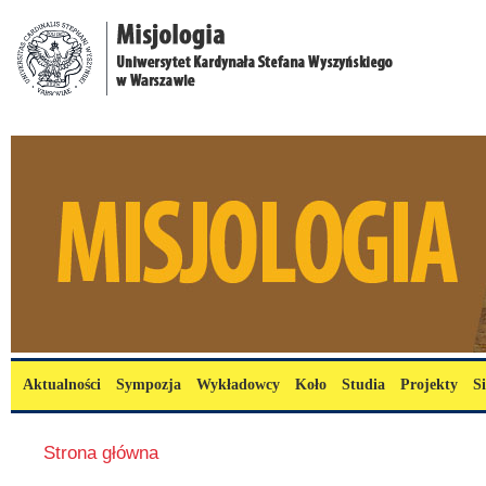
Przejdź do treści
misjologia.uksw.edu.pl
Menu główne
Aktualności
Sympozja
Wykładowcy
Koło
Studia
Projekty
S
Jesteś tutaj
Strona główna