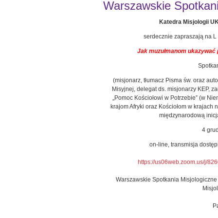
Warszawskie Spotkanie
Katedra Misjologii 
serdecznie zapraszają na L
Jak muzułmanom ukazywać pi
Spotka
(misjonarz, tłumacz Pisma św. oraz aut
Misyjnej, delegat ds. misjonarzy KEP, 
„Pomoc Kościołowi w Potrzebie” (w Nie
krajom Afryki oraz Kościołom w krajach 
międzynarodową inicj
4 grud
on-line, transmisja dostę
https://us06web.zoom.us/j/
Warszawskie Spotkania Misjologiczne 
Misjo
P