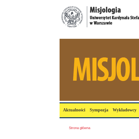
Przejdź do treści
misjologia.uksw.edu.pl
Menu główne
Aktualności
Sympozja
Wykładowcy
Jesteś tutaj
Strona główna