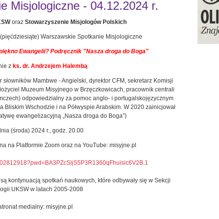
 Misjologiczne - 04.12.2024 r.
UKSW
oraz
Stowarzyszenie Misjologów Polskich
 (pięćdziesiąte) Warszawskie Spotkanie Misjologiczne
ękno Ewangelii? Podręcznik "Nasza droga do Boga"
nie z
ks. dr. Andrzejem Halembą
or słowników Mambwe - Angielski, dyrektor CFM, sekretarz Komisji
założyciel Muzeum Misyjnego w Brzęczkowicach, pracownik centrali
mczech) odpowiedzialny za pomoc anglo- i portugalskojęzycznym
na Bliskim Wschodzie i na Półwyspie Arabskim. W 2020 zainicjował
atywę ewangelizacyjną „Nasza droga do Boga”)
nia (środa) 2024 r., godz. 20.00
pna na Platformie Zoom oraz na YouTube: misyjne.pl
82602812918?pwd=BA3PZcSljS5P3R1360qFhuisic6V2B.1
są kontynuacją spotkań naukowych, które odbywały się w Sekcji
logii UKSW w latach 2005-2008
atronat medialny: misyjne.pl