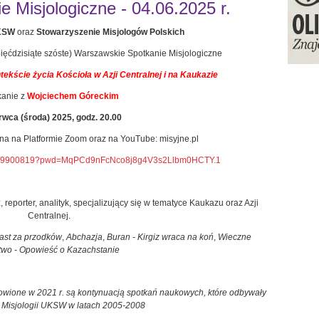
 Misjologiczne - 04.06.2025 r.
UKSW
oraz
Stowarzyszenie Misjologów Polskich
pięćdzisiąte szóste) Warszawskie Spotkanie Misjologiczne
ekście życia Kościoła w Azji Centralnej i na Kaukazie
kanie z
Wojciechem Góreckim
rwca (środa) 2025, godz. 20.00
pna na Platformie Zoom oraz na YouTube: misyjne.pl
89219900819?pwd=MqPCd9nFcNco8j8g4V3s2Llbm0HCTY.1
, reporter, analityk, specjalizujący się w tematyce Kaukazu oraz Azji
Centralnej.
ast za przodków
,
Abchazja
,
Buran - Kirgiz wraca na koń
,
Wieczne
two - Opowieść o Kazachstanie
wione w 2021 r. są kontynuacją spotkań naukowych, które odbywały
i Misjologii UKSW w latach 2005-2008