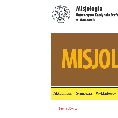
Przejdź do treści
misjologia.uksw.edu.pl
Menu główne
Aktualności
Sympozja
Wykładowcy
Jesteś tutaj
Strona główna