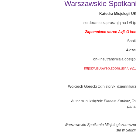
Warszawskie Spotkanie
Katedra Misjologii 
serdecznie zapraszają na LVI (
Zapomniane serce Azji. O kont
Spot
4 cze
on-line, transmisja dostę
https://us06web.zoom.us/j/
Wojciech Górecki to: historyk, dziennikarz
Autor m.in. książek:
Planeta Kaukaz
,
To
pańs
Warszawskie Spotkania Misjologiczne wzno
się w Sekcj