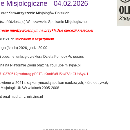
 Misjologiczne - 04.02.2026
i
oraz
Stowarzyszenie Misjologów Polskich
(sześćdziesiąte) Warszawskie Spotkanie Misjologiczne
resie międzywojennym na przykładzie diecezji kieleckiej
 z ks. dr.
Michałem Kacprzykiem
tego (środa) 2026, godz. 20.00
ni obecnie funkcję dyrektora Dzieła Pomocy
Ad gentes
ępna na Platformie Zoom oraz na YouTube misyjne.pl
86851037051?pwd=ragIpP3T3uKaoIW6H5sxi7AhCUo6y4.1
wione w 2021 r. są kontynuacją spotkań naukowych, które odbywały
i Misjologii UKSW w latach 2005-2008
tronat medialny: misyjne.pl