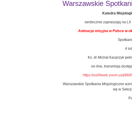
Warszawskie Spotkanie
Katedra Misjologi
serdecznie zapraszają na LX 
Animacja misyjna w Polsce w ok
Spotkanie
4 lu
Ks. dr Michał Kacprzyk peł
on-line, transmisja dost
https://us06web.zoom.us/j/
Warszawskie Spotkania Misjologiczne wzno
się w Sekcj
Pa