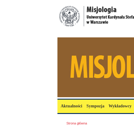
Przejdź do treści
misjologia.uksw.edu.pl
Menu główne
Aktualności
Sympozja
Wykładowcy
Jesteś tutaj
Strona główna