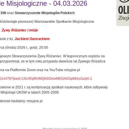
 Misjologiczne - 04.03.2026
UKSW
oraz
Stowarzyszenie Misjologów Polskich
eśćdziesiąte pierwsze) Warszawskie Spotkanie Misjologiczne
Żywy Różaniec i misje
nie z ks.
Jackiem Gancarkiem
ca (środa) 2026 r., godz. 20.00
rajowym Stowarzyszenia Żywy Różaniec. W tegorocznym orędziu na
przypomniał, że w tym roku przypada dwieście lat Żywego Różańca
ępna na Platformie Zoom oraz na YouTube misyjne.pl
85994014478?pwd=16UfXqRHMQh6OmoMKOAGSpMlzoGzqH.1
wione w 2021 r. są kontynuacją spotkań naukowych, które odbywały
i Misjologii UKSW w latach 2005-2008
tronat medialny: misyjne.pl