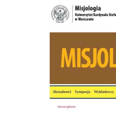
Przejdź do treści
misjologia.uksw.edu.pl
Menu główne
Aktualności
Sympozja
Wykładowcy
Jesteś tutaj
Strona główna