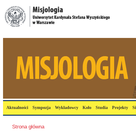
Przejdź do treści
misjologia.uksw.edu.pl
Menu główne
Aktualności
Sympozja
Wykładowcy
Koło
Studia
Projekty
S
Jesteś tutaj
Strona główna