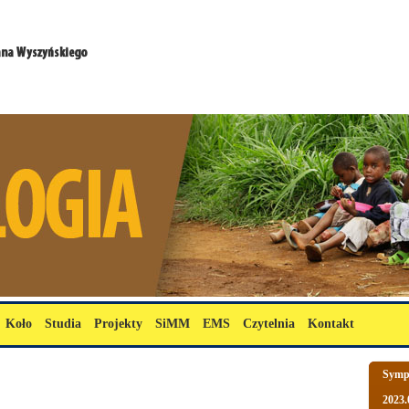
Koło
Studia
Projekty
SiMM
EMS
Czytelnia
Kontakt
Sympo
2023.