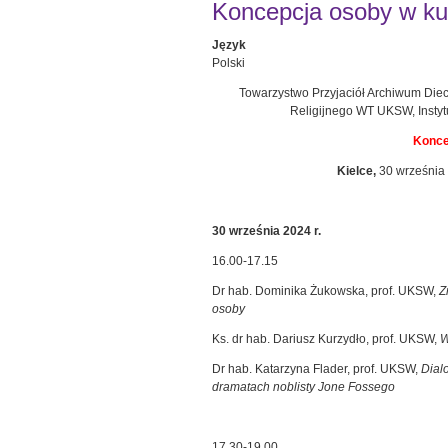
Koncepcja osoby w kul
Język
Polski
Towarzystwo Przyjaciół Archiwum Diec
Religijnego WT UKSW, Insty
Konce
Kielce,
30 września 
30 września 2024 r.
16.00-17.15
Dr hab. Dominika Żukowska, prof. UKSW,
Z
osoby
Ks. dr hab. Dariusz Kurzydło, prof. UKSW,
W
Dr hab. Katarzyna Flader, prof. UKSW,
Dial
dramatach noblisty Jone Fossego
17.30-19.00