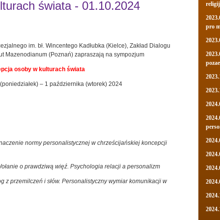
turach świata - 01.10.2024
religi
2023.
pro 
2023.
ezjalnego im. bł. Wincentego Kadłubka (Kielce), Zakład Dialogu
2023.
tut Mazenodianum (Poznań) zapraszają na sympozjum
pozae
pcja osoby w kulturach świata
2023.
(poniedziałek) – 1 października (wtorek) 2024
2023.
2024.
2024.
perso
2024.
naczenie normy personalistycznej w chrześcijańskiej koncepcji
2024.
ołanie o prawdziwą więź. Psychologia relacji a personalizm
2024.
og z przemilczeń i słów. Personalistyczny wymiar komunikacji w
2024.
2024.
2024.