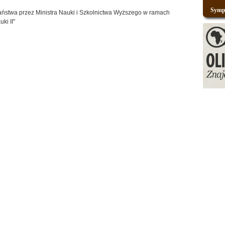
Sympo
aństwa przez Ministra Nauki i Szkolnictwa Wyższego w ramach
ki II"