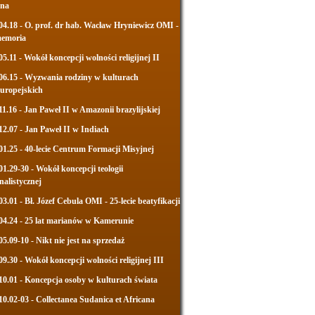
jna
04.18 - O. prof. dr hab. Wacław Hryniewicz OMI -
memoria
05.11 - Wokół koncepcji wolności religijnej II
06.15 - Wyzwania rodziny w kulturach
uropejskich
11.16 - Jan Paweł II w Amazonii brazylijskiej
12.07 - Jan Paweł II w Indiach
01.25 - 40-lecie Centrum Formacji Misyjnej
01.29-30 - Wokół koncepcji teologii
nalistycznej
03.01 - Bł. Józef Cebula OMI - 25-lecie beatyfikacji
04.24 - 25 lat marianów w Kamerunie
05.09-10 - Nikt nie jest na sprzedaż
09.30 - Wokół koncepcji wolności religijnej III
10.01 - Koncepcja osoby w kulturach świata
10.02-03 - Collectanea Sudanica et Africana