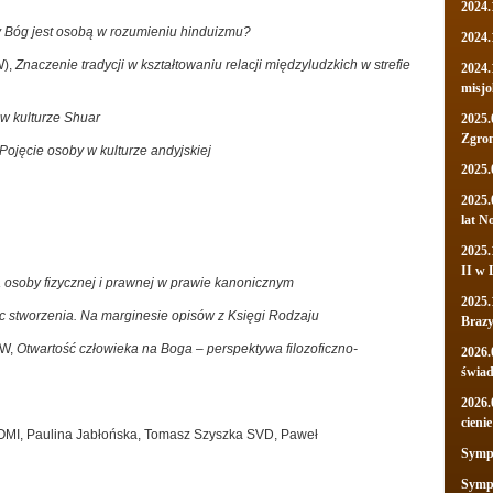
2024.
 Bóg jest osobą w rozumieniu hinduizmu?
2024.
W),
Znaczenie tradycji w kształtowaniu relacji międzyludzkich w strefie
2024.
misjo
w kulturze Shuar
2025.
Zgro
Pojęcie osoby w kulturze andyjskiej
2025.
2025.
lat N
2025.
II w 
 osoby fizycznej i prawnej w prawie kanonicznym
2025.
 stworzenia. Na marginesie opisów z Księgi Rodzaju
Brazy
SW,
Otwartość człowieka na Boga – perspektywa filozoficzno-
2026.
świa
2026.
cienie
 OMI, Paulina Jabłońska, Tomasz Szyszka SVD, Paweł
Sympo
Sympo