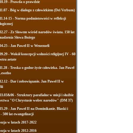
10.19 - Prawda o prawdzie
11.07 - Bóg w dialogu z człowiekiem (Dei Verbum)
11.14-15 - Norma podmiotowości w refleksji
logicznej
02.27 - Ze Słowem wśród narodów świata. 150 lat
madzenia Słowa Bożego
04.25 - Jan Paweł II w Wenezueli
09.29 - Wokół koncepcji wolności religijnej IV - 60
ostra aetate
11.28 - Troska o godne życie człowieka. Jan Paweł
Lesotho
12.12 - Dar i zobowiązanie. Jan Paweł II w
lii
03.03&06 - Struktury parafialne w misji i służbie
dectwa "O Chrystusie wobec narodów" (DM 37)
05.29 - Jan Paweł II na Dominikanie. Blaski i
 - 500 lat ewangelizacji
zja w latach 2017-2022
zja w latach 2012-2016