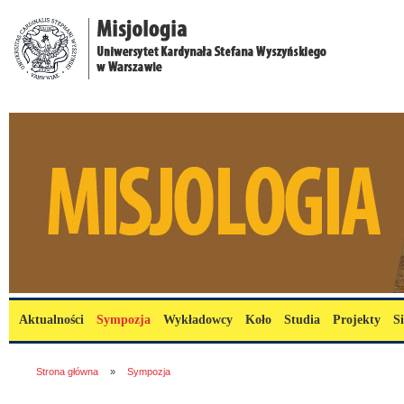
Przejdź do treści
misjologia.uksw.edu.pl
Menu główne
Aktualności
Sympozja
Wykładowcy
Koło
Studia
Projekty
S
Jesteś tutaj
Strona główna
»
Sympozja