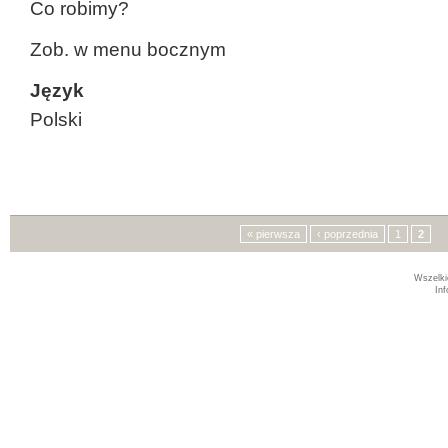
Co robimy?
Zob. w menu bocznym
Język
Polski
Strony
« pierwsza
‹ poprzednia
1
2
Wszelki
In